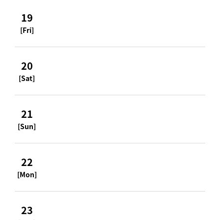
19
[Fri]
20
[Sat]
21
[Sun]
22
[Mon]
23