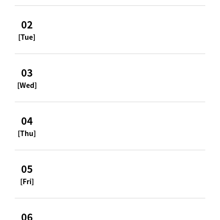
02
[Tue]
03
[Wed]
04
[Thu]
05
[Fri]
06