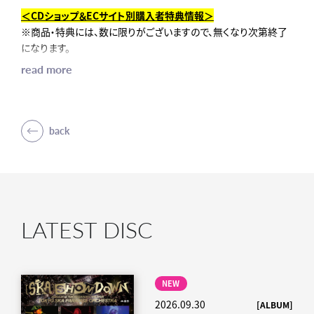
01. SHOT IN THE DARK
01. SHOT IN THE DARK
＜
CD
ショップ＆
EC
サイト別購入者特典情報＞
02. ¡Dale Dale! ～ダレ・ダレ！～
02. ¡Dale Dale! ～ダレ・ダレ！～
※商品・特典には、数に限りがございますので、無くなり次第終了
03. 5 days of TEQUILA
03. 5 days of TEQUILA
になります。
04. Pride Of Lions
04. Pride Of Lions
お早めのご予約をオススメします。
read more
05. Glorious
05. Glorious
06. SKULL COLLECTOR
06. SKULL COLLECTOR
・
mu-mo SHOP
07. CALL FROM RIO
07. CALL FROM RIO
２作品同時購入：ツインパッケージ・スリーブ
08. SOUL GROWL
08. SOUL GROWL
「スカパラ甲子園」単品購入：和紙風缶バッジ①
back
09. 天空橋
09. 天空橋
「DOWN BEAT ARENA PARTⅡ」単品購入：和紙風缶バッジ②
10. 接吻 [GUEST] 田島貴男
10. 接吻 [GUEST] 田島貴男
11. めくれたオレンジ [GUEST] 田島貴男
11. めくれたオレンジ [GUEST] 田島貴男
・
Amazon.co.jp
12. 火の玉ジャイヴ
12. 火の玉ジャイヴ
「スカパラ甲子園」単品購入：ビジュアルシート①
13. Great Conjunction 2020
13. Great Conjunction 2020
「DOWN BEAT ARENA PARTⅡ」ビジュアルシート②
14. ONE EYED COBRA
14. ONE EYED COBRA
LATEST DISC
15. 美しく燃える森
15. 美しく燃える森
・セブンネットショッピング
16. 百花繚乱 [GUEST] 幾田りら
16. 百花繚乱 [GUEST] 幾田りら
２作品同時購入：コンビニエコバッグ
17. Free Free Free [GUEST] 幾田りら
17. Free Free Free [GUEST] 幾田りら
「スカパラ甲子園」単品購入：手ぬぐい①
18. 一日花
18. 一日花
NEW
「DOWN BEAT ARENA PARTⅡ」単品購入：手ぬぐい②
19. いつか [GUEST] 石原慎也 (Saucy Dog)
19. いつか [GUEST] 石原慎也 (Saucy Dog)
2026.09.30
[ALBUM]
20. 紋白蝶 [GUEST] 石原慎也 (Saucy Dog)
20. 紋白蝶 [GUEST] 石原慎也 (Saucy Dog)