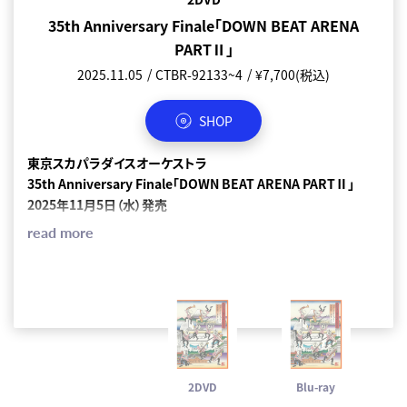
35th Anniversary Finale「DOWN BEAT ARENA
35th Anniversary Finale「DOWN BEAT ARENA
PARTⅡ」
PARTⅡ」
2025.11.05
2025.11.05
CTBR-92133~4
CTXR-92135
¥7,700(税込)
¥7,700(税込)
SHOP
SHOP
東京スカパラダイスオーケストラ
東京スカパラダイスオーケストラ
35th Anniversary Finale
35th Anniversary Finale
「
「
DOWN BEAT ARENA PART
DOWN BEAT ARENA PART
Ⅱ」
Ⅱ」
2025
2025
年
年
11
11
月
月
5
5
日（水）発売
日（水）発売
read more
read more
【DVD盤】DVD 2枚組
【
Blu-ray
盤】
B
D 1
枚組
価格：￥7,000 (本体価格)＋税
価格：￥7,000 (本体価格)＋税
品番：CTBR-92133~4
品番：CTXR-92135
※初回：デジパック仕様
※初回：デジパック仕様
※ライブ写真ブックレット付き
※ライブ写真ブックレット付き
＜収録内容＞
＜収録内容＞
※全形態 共通
※全形態 共通
2DVD
Blu-ray
35th Anniversary Finale
35th Anniversary Finale
「
「
DOWN BEAT ARENA PART
DOWN BEAT ARENA PART
Ⅱ」
Ⅱ」