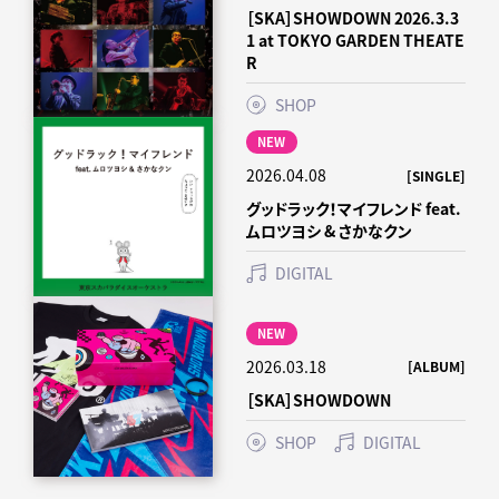
・楽天ブックス
［SKA］SHOWDOWN 2026.3.3
21. SKA ME CRAZY
21. SKA ME CRAZY
２作品同時購入：アクリルブロック
1 at TOKYO GARDEN THEATE
22. Mela! [GUEST] 長屋晴子 (緑黄色社会)
22. Mela! [GUEST] 長屋晴子 (緑黄色社会)
R
「スカパラ甲子園」単品購入：アクリルコースター①
23. 青い春のエチュード [GUEST] 長屋晴子 (緑黄色社会)
23. 青い春のエチュード [GUEST] 長屋晴子 (緑黄色社会)
「DOWN BEAT ARENA PARTⅡ」単品購入：アクリルコースター②
24. The Last
24. The Last
SHOP
25. SKAHOLIC GENERATION
25. SKAHOLIC GENERATION
・
OTHER SHOPS(
スカパラ応援店
)
NEW
26. 悲しみの果て [GUEST] 宮本浩次
26. 悲しみの果て [GUEST] 宮本浩次
「スカパラ甲子園」単品購入：スマホサイズステッカー①
27. 明日以外すべて燃やせ [GUEST] 宮本浩次
27. 明日以外すべて燃やせ [GUEST] 宮本浩次
2026.04.08
[SINGLE]
「DOWN BEAT ARENA PARTⅡ」単品購入：スマホサイズステッカ
28. DOWN BEAT STOMP
28. DOWN BEAT STOMP
グッドラック！マイフレンド feat.
ー②
ムロツヨシ & さかなクン
《ENCORE》
《ENCORE》
※２作品同時購入について
DIGITAL
29. Paradise Has No Border [GUEST] Tuba：石原慎也
29. Paradise Has No Border [GUEST] Tuba：石原慎也
下記、２タイトルを同時にご予約・ご購入頂いたお客様が対象とな
(Saucy Dog), Trombone：⻑屋晴子 (緑黄色社会), Tenor sax：田
(Saucy Dog), Trombone：⻑屋晴子 (緑黄色社会), Tenor sax：田
ります。
島貴男
島貴男
NEW
・35th Anniversary Live「スカパラ甲子園」
30. スキャラバン
30. スキャラバン
2026.03.18
[ALBUM]
・35th Anniversary Finale「DOWN BEAT ARENA PARTⅡ」
［SKA］SHOWDOWN
※単品購入について
SHOP
DIGITAL
下記、単体商品の特典絵柄は映像作品ごとに異なります。
・35th Anniversary Live「スカパラ甲子園」
・35th Anniversary Finale「DOWN BEAT ARENA PARTⅡ」