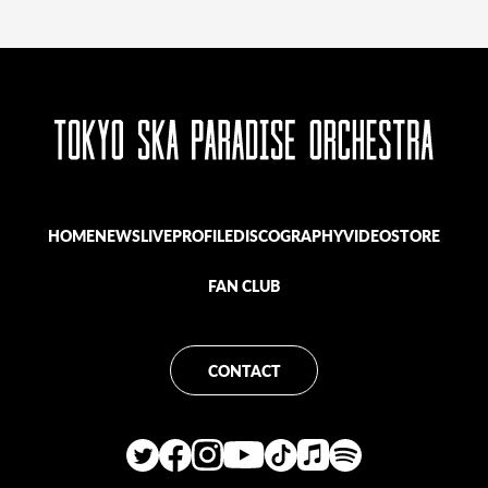
▼
映像商品２作品のご予約はコチラ
▼
・35th Anniversary Live「スカパラ甲子園」
https://tokyoska.lnk.to/SKAPARAKOSHIEN
・35th Anniversary Finale「DOWN BEAT ARENA PARTⅡ」
https://tokyoska.lnk.to/downbeatarenapart2
HOME
NEWS
LIVE
PROFILE
DISCOGRAPHY
VIDEO
STORE
FAN CLUB
CONTACT