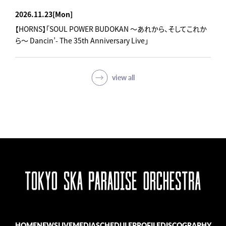
2026.11.23
[Mon]
【HORNS】「SOUL POWER BUDOKAN ～あれから、そしてこれか
ら～ Dancin’- The 35th Anniversary Live」
view all
HOME
NEWS
LIVE
MEDIA
SCHEDULE
PROFILE
DISCOGRAPHY