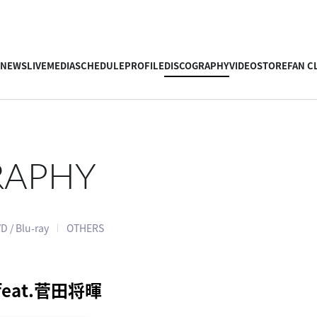
NEWS
LIVE
MEDIA
SCHEDULE
PROFILE
DISCOGRAPHY
VIDEO
STORE
FAN C
RAPHY
D / Blu-ray
OTHERS
eat.菅田将暉