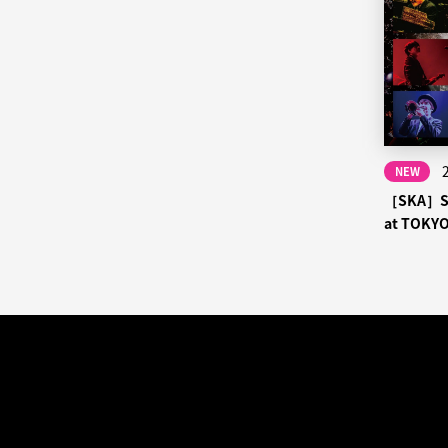
NEW
［SKA］S
at TOKY