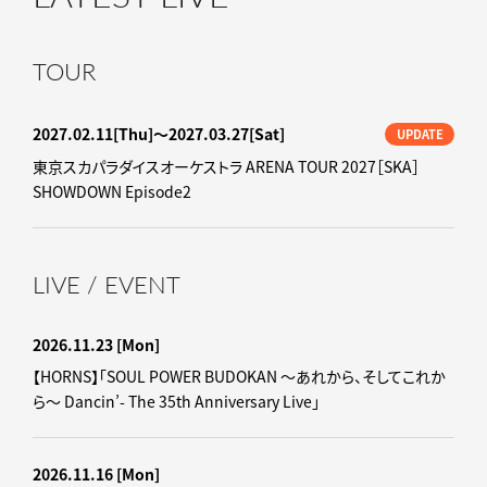
TOUR
2027.02.11
[Thu]
〜2027.03.27
[Sat]
UPDATE
東京スカパラダイスオーケストラ ARENA TOUR 2027［SKA］
SHOWDOWN Episode2
LIVE / EVENT
2026.11.23
[Mon]
【HORNS】「SOUL POWER BUDOKAN ～あれから、そしてこれか
ら～ Dancin’- The 35th Anniversary Live」
2026.11.16
[Mon]