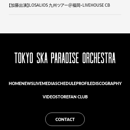
【加藤出演】LOSALIOS 九州ツアー＠福岡・LIVEHOUSE CB
HOME
NEWS
LIVE
MEDIA
SCHEDULE
PROFILE
DISCOGRAPHY
VIDEO
STORE
FAN CLUB
CONTACT