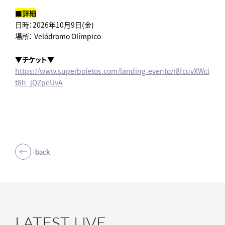
■詳細
日時：2026年10月9日(金)
場所： Velódromo Olímpico
▼チケット▼
https://www.superboletos.com/landing-evento/r8fcuvXWci
t8h_jQZpeUvA
back
LATEST LIVE