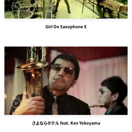
Girl On Saxophone X
さよならホテル feat. Ken Yokoyama