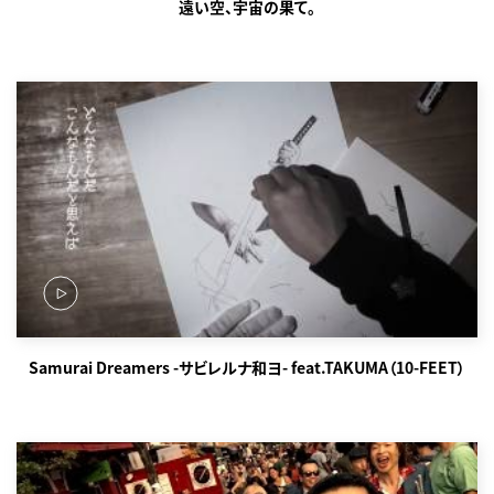
遠い空、宇宙の果て。
Samurai Dreamers -サビレルナ和ヨ- feat.TAKUMA（10-FEET）