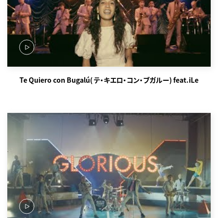
Te Quiero con Bugalú( テ・キエロ・コン・ブガルー) feat.iLe