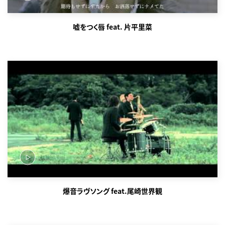
嘘をつく唇 feat. 片平里菜
爆音ラヴソング feat.尾崎世界観