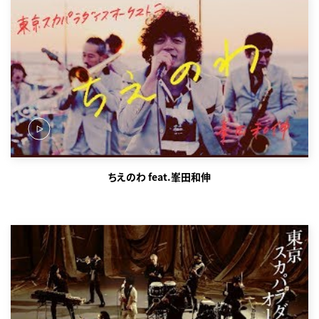
ちえのわ feat.峯田和伸