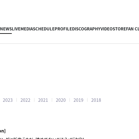
NEWS
LIVE
MEDIA
SCHEDULE
PROFILE
DISCOGRAPHY
VIDEO
STORE
FAN C
2023
2022
2021
2020
2019
2018
on]