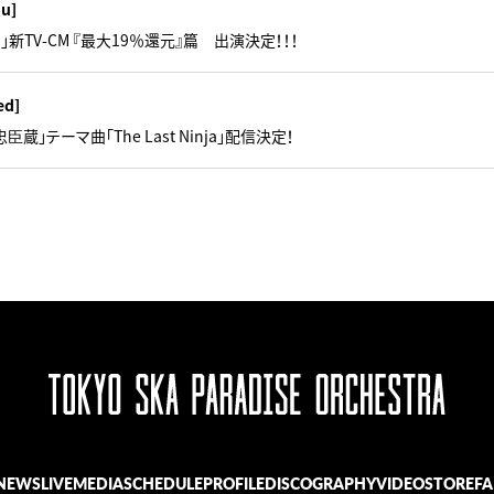
hu]
」新TV-CM 『最大19％還元』篇 出演決定！！！
ed]
蔵」テーマ曲「The Last Ninja」配信決定！
NEWS
LIVE
MEDIA
SCHEDULE
PROFILE
DISCOGRAPHY
VIDEO
STORE
FA