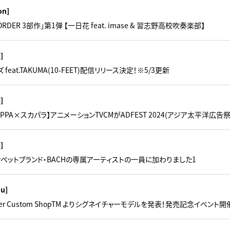
on]
RDER 3部作」第1弾 【一日花 feat. imase & 習志野高校吹奏楽部】
i]
feat.TAKUMA(10-FEET)配信リリース決定！※5/3更新
i]
MAPPA×スカパラ】アニメーションTVCMがADFEST 2024(アジア太平洋広
i]
ンペットブランド・BACHの専属アーティストの一員に加わりました1
hu]
der Custom ShopTM よりシグネイチャーモデルを発表！発売記念イベント