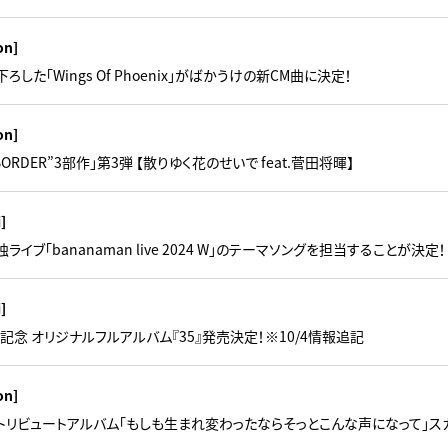
on]
した「Wings Of Phoenix」がばかうけの新CM曲に決定！
on]
BORDER”3部作」第3弾 【散りゆく花のせいで feat.菅田将暉】
i]
イブ「bananaman live 2024 W」のテーマソングを担当することが決定！
i]
記念 オリジナルフルアルバム『35』発売決定！※10/4情報追記
on]
 トリビュートアルバム「もしも生まれ変わったならそっとこんな声になって」