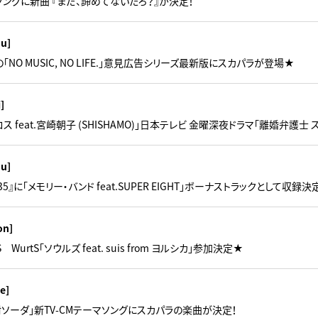
Mソングに新曲 『まだ、諦めてないだろ？』が決定！
hu]
NO MUSIC, NO LIFE.」意見広告シリーズ最新版にスカパラが登場★
i]
ス feat.宮崎朝子 (SHISHAMO)」日本テレビ 金曜深夜ドラマ「離婚弁護士
hu]
L『35』に「メモリー・バンド feat.SUPER EIGHT」ボーナストラックとして収録
on]
WurtS「ソウルズ feat. suis from ヨルシカ」参加決定★
e]
ソーダ」新TV-CMテーマソングにスカパラの楽曲が決定！