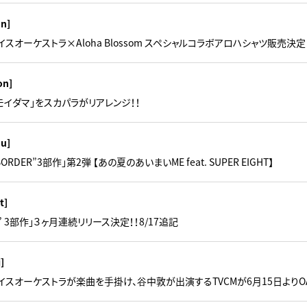
un]
スオーケストラ×Aloha Blossom スペシャルコラボアロハシャツ販売決定
on]
モイダマ」をスカパラがリアレンジ！！
hu]
ORDER”3部作」第2弾 【あの夏のあいまいME feat. SUPER EIGHT】
t]
ER” 3部作」３ヶ月連続リリース決定！！8/17追記
i]
イスオーケストラが楽曲を手掛け、谷中敦が出演するTVCMが6月15日よりO