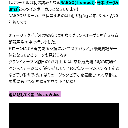
し、ボーカルは初の試みとなる
NARGO(Trumpet)
・
茂木欣一(Dr
ums)
とのツインボーカルとなっています！
NARGOがボーカルを担当するのは「雨の軌跡」以来、なんと約20
年振りです。
ミュージックビデオの撮影はまもなくグランドオープンを迎える京
都競馬場の中で行いました。
ドローンによる迫力ある空撮によってスカパラと京都競馬場が一
体となっているシーンも見どころ★
グランドオープン初日の4/22(土)には、京都競馬場の緑の広場イ
ベントステージにて「追い越してく星」をパフォーマンスする予定と
なっているので、先ずはミュージックビデオを堪能しつつ、京都競
馬場にもぜひ足を運んで見て下さいね！
追い越してく星 -Music Video-