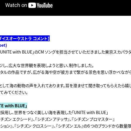
ダイスオーケストラ コメント】
et)
N 「UNITE with BLUE」のCM ソングを担当させていただきました東京スカパ
ジし、広大な世界観を表現しようと思い、制作しました。
ンタルの作品ですが、広がる海や空が彼方まで繋がる景色を思い浮かべなが
として海の動物の声を入れております。耳を澄ませて聞き取ってもらえたら嬉し
てみてください。
TE with BLUE」
用し、世界をつなぐ美しい海を表現した「UNITE with BLUE」
シチズン エクシード』、『シチズン アテッサ』、『シチズン プロマスター』
ション』、『シチズン クロスシー』、『シチズン エル』の６つのブランドから数量