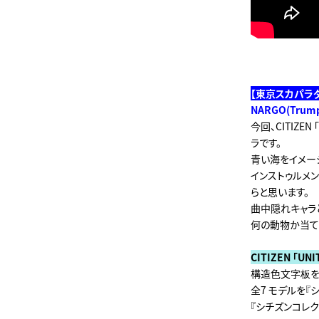
【東京スカパラ
NARGO(Trump
今回、CITIZE
ラです。
青い海をイメー
インストゥルメ
らと思います。
曲中隠れキャラ
何の動物か当て
CITIZEN 「UNI
構造色文字板を採
全7 モデルを『
『シチズンコレク