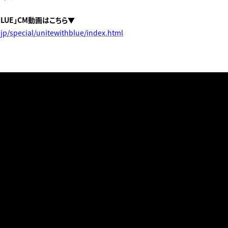
h BLUE」CM動画はこちら▼
n.jp/special/unitewithblue/index.html