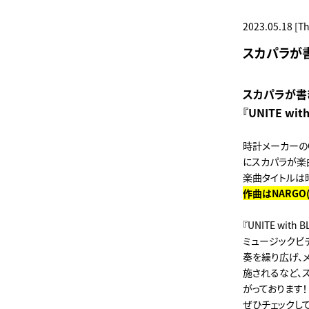
2023.05.18 [T
スカパラが書き
スカパラが書き下
『UNITE 
時計メーカーのCI
にスカパラが楽
楽曲タイトルは
作曲はNARGO
『UNITE wi
ミュージックビ
奏を繰り広げ、メ
施されるなど、
がっております！
ぜひチェックし