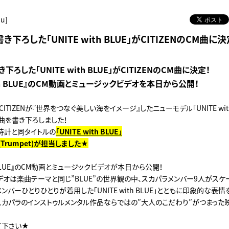
hu]
下ろした「UNITE with BLUE」がCITIZENのCM曲に決
ろした「UNITE with BLUE」がCITIZENのCM曲に決定！
with BLUE』のCM動画とミュージックビデオを本日から公開！
TIZENが『世界をつなぐ美しい海をイメージ』したニューモデル「UNITE with
曲を書き下ろしました！
時計と同タイトルの
「UNITE with BLUE」
(Trumpet)が担当しました★
th BLUE』のCM動画とミュージックビデオが本日から公開！
デオは楽曲テーマと同じ”BLUE”の世界観の中、スカパラメンバー9人がス
ンバーひとりひとりが着用した「UNITE with BLUE」とともに印象的な表
スカパラのインストゥルメンタル作品ならではの”大人のこだわり”がつまった
て下さい★