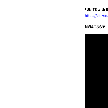
「UNITE wit
https://citize
MVはこちら▼