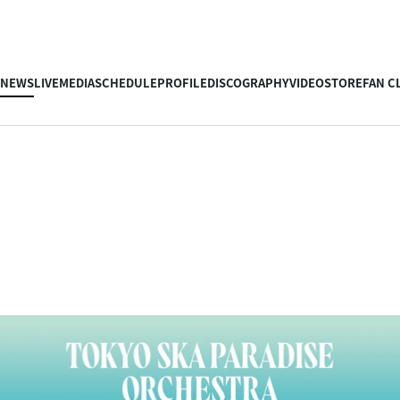
NEWS
LIVE
MEDIA
SCHEDULE
PROFILE
DISCOGRAPHY
VIDEO
STORE
FAN C