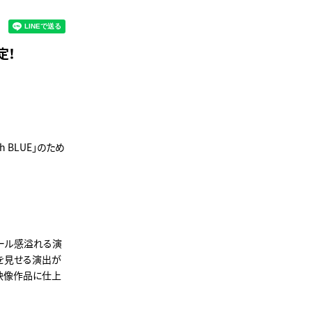
定！
 BLUE」のため
ケール感溢れる演
情を見せる演出が
映像作品に仕上