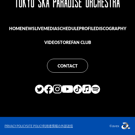
HOME
NEWS
LIVE
MEDIA
SCHEDULE
PROFILE
DISCOGRAPHY
VIDEO
STORE
FAN CLUB
CONTACT
©avex
PRIVACY POLICY
SITE POLICY
利用者情報の外部送信