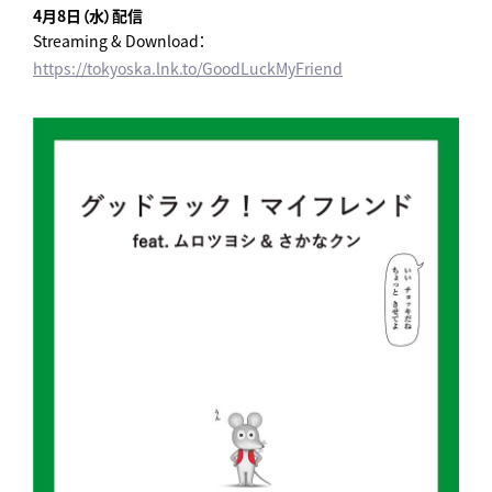
4月8日（水）配信
Streaming & Download：
https://tokyoska.lnk.to/GoodLuckMyFriend