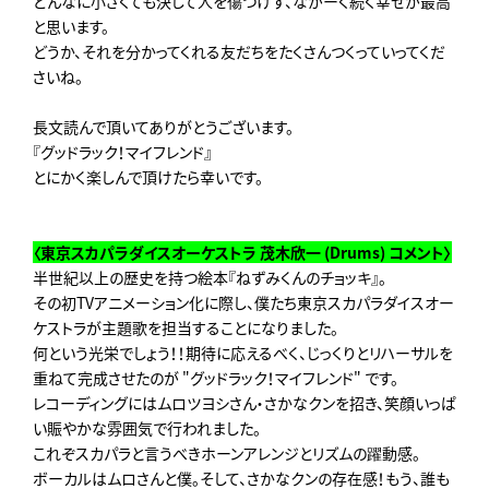
どんなに小さくても決して人を傷つけず、ながーく続く幸せが最高
と思います。
どうか、それを分かってくれる友だちをたくさんつくっていってくだ
さいね。
長文読んで頂いてありがとうございます。
『グッドラック！マイフレンド』
とにかく楽しんで頂けたら幸いです。
〈東京スカパラダイスオーケストラ 茂木欣一 (Drums) コメント〉
半世紀以上の歴史を持つ絵本『ねずみくんのチョッキ』。
その初TVアニメーション化に際し、僕たち東京スカパラダイスオー
ケストラが主題歌を担当することになりました。
何という光栄でしょう！！期待に応えるべく、じっくりとリハーサルを
重ねて完成させたのが "グッドラック！マイフレンド" です。
レコーディングにはムロツヨシさん・さかなクンを招き、笑顔いっぱ
い賑やかな雰囲気で行われました。
これぞスカパラと言うべきホーンアレンジとリズムの躍動感。
ボーカルはムロさんと僕。そして、さかなクンの存在感！もう、誰も