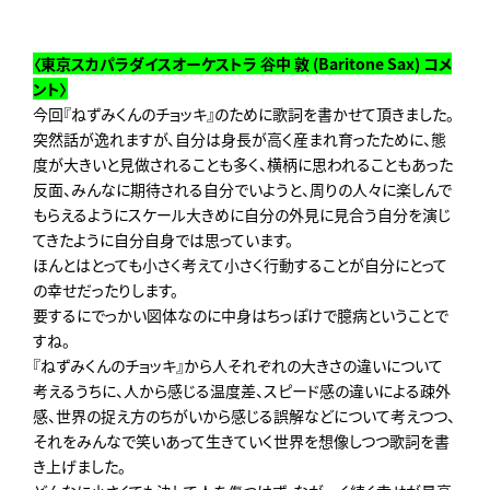
〈東京スカパラダイスオーケストラ 谷中 敦 (Baritone Sax) コメ
ント〉
今回『ねずみくんのチョッキ』のために歌詞を書かせて頂きました。
突然話が逸れますが、自分は身長が高く産まれ育ったために、態
度が大きいと見做されることも多く、横柄に思われることもあった
反面、みんなに期待される自分でいようと、周りの人々に楽しんで
もらえるようにスケール大きめに自分の外見に見合う自分を演じ
てきたように自分自身では思っています。
ほんとはとっても小さく考えて小さく行動することが自分にとって
の幸せだったりします。
要するにでっかい図体なのに中身はちっぽけで臆病ということで
すね。
『ねずみくんのチョッキ』から人それぞれの大きさの違いについて
考えるうちに、人から感じる温度差、スピード感の違いによる疎外
感、世界の捉え方のちがいから感じる誤解などについて考えつつ、
それをみんなで笑いあって生きていく世界を想像しつつ歌詞を書
き上げました。