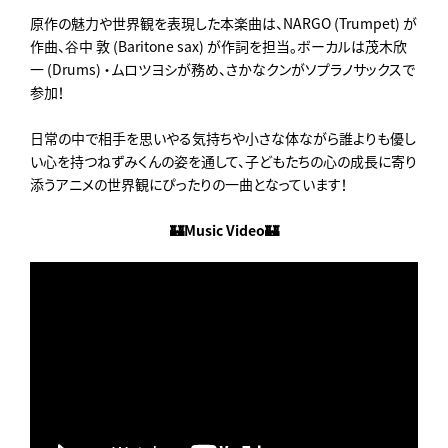
原作の魅力や世界観を表現した本楽曲は、NARGO (Trumpet) が
作曲、谷中 敦 (Baritone sax) が作詞を担当。ボーカルは茂木欣
一 (Drums) ・ムロツヨシが務め、さかなクンがソプラノサックスで
参加！
日常の中で相手を思いやる気持ちや小さな体ながら誰よりも優し
い心を持つねずみくんの姿を通して、子どもたちの心の成長に寄り
添うアニメの世界観にぴったりの一曲となっています！
🏰Music Video🏰