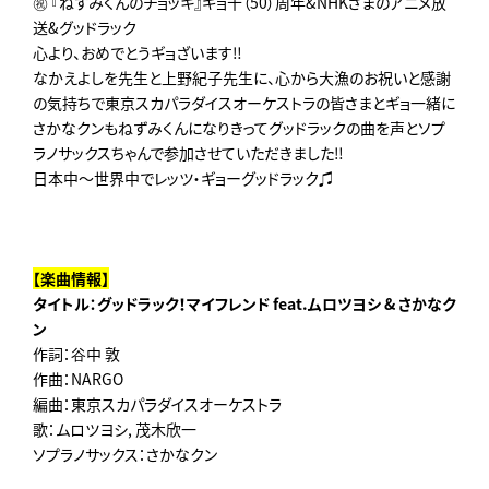
㊗ 『ねずみくんのチョッキ』ギョ十（50）周年&NHKさまのアニメ放
送&グッドラック
心より、おめでとうギョざいます‼︎
なかえよしを先生と上野紀子先生に、心から大漁のお祝いと感謝
の気持ちで東京スカパラダイスオーケストラの皆さまとギョ一緒に
さかなクンもねずみくんになりきってグッドラックの曲を声とソプ
ラノサックスちゃんで参加させていただきました‼︎
日本中～世界中でレッツ・ギョーグッドラック♫
【楽曲情報】
タイトル：グッドラック！マイフレンド feat.ムロツヨシ & さかなク
ン
作詞：谷中 敦
作曲：NARGO
編曲：東京スカパラダイスオーケストラ
歌：ムロツヨシ, 茂木欣一
ソプラノサックス：さかなクン