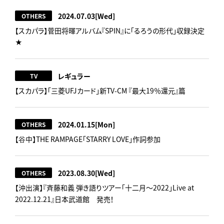
2024.07.03
[Wed]
OTHERS
【スカパラ】菅田将暉アルバム『SPIN』に「るろうの形代」収録決定
★
レギュラー
TV
【スカパラ】「三菱UFJカード」新TV-CM 『最大19％還元』篇
2024.01.15
[Mon]
OTHERS
【谷中】THE RAMPAGE「STARRY LOVE」作詞参加
2023.08.30
[Wed]
OTHERS
【沖出演】『斉藤和義 弾き語りツアー「十二月～2022」Live at
2022.12.21』日本武道館 発売！