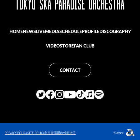
HOME
NEWS
LIVE
MEDIA
SCHEDULE
PROFILE
DISCOGRAPHY
VIDEO
STORE
FAN CLUB
CONTACT
©avex
PRIVACY POLICY
SITE POLICY
利用者情報の外部送信