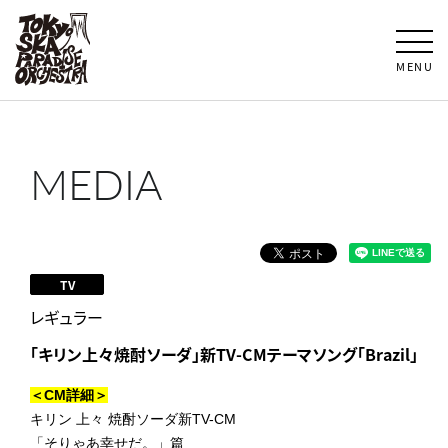
MENU
MEDIA
TV
レギュラー
「キリン上々焼酎ソーダ」新TV-CMテーマソング「Brazil」
＜CM詳細＞
キリン 上々 焼酎ソーダ新TV-CM
「そりゃあ幸せだ。」篇